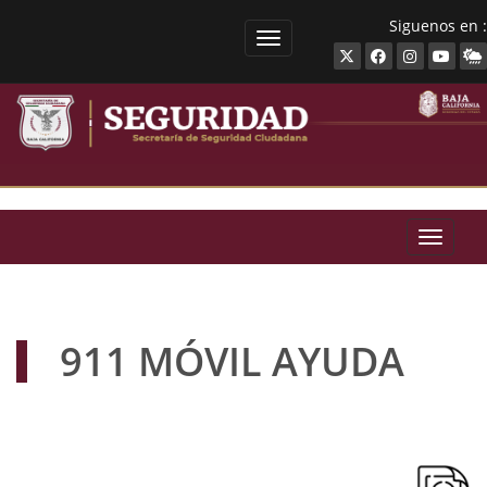
Siguenos en :
SECRETARíA DE SEGURIDAD 
SECRET
911 MÓVIL AYUDA