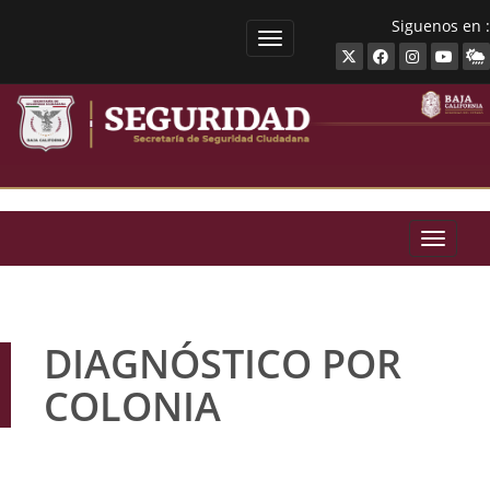
Siguenos en :
SECRETARíA DE SEGURIDAD 
SECRET
DIAGNÓSTICO POR
COLONIA